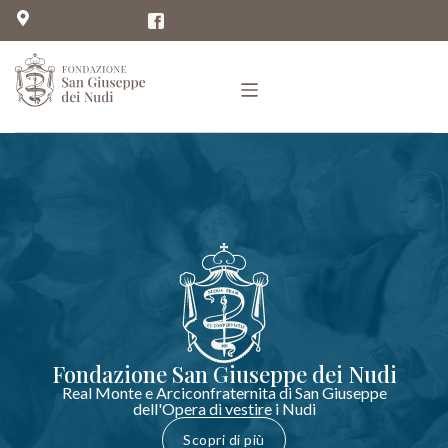
Fondazione San Giuseppe dei Nudi
Real Monte e Arciconfraternita di San Giuseppe
dell'Opera di vestire i Nudi
Scopri di più